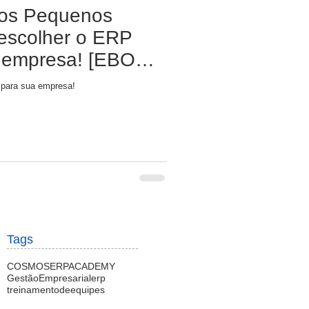
dos Pequenos
escolher o ERP
a empresa! [EBOOK
 para sua empresa!
Tags
COSMOSERPACADEMY
GestãoEmpresarial
erp
treinamentodeequipes