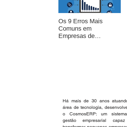
Os 9 Erros Mais
A
Comuns em
em
Empresas de
Pequeno e Médio
Porte [EBOOK
GRATUITO]
Há mais de 30 anos atuand
área de tecnologia, desenvol
o CosmosERP: um sistem
gestão empresarial capa
transformar pequenas empres