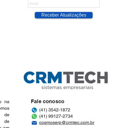
Receber Atualizações
umente suas vendas
O Crescimento dos
Be
 três passos!
Pequenos Negócios:
Co
como escolher o ERP
(C
ideal para minha
nu
empresa! [EBOOK
em
GRATUITO]
Fale conosco
o na
vemos
(41) 3542-1872
a de
(41) 99127-2734
z de
cosmoserp@crmtec.com.br
as em