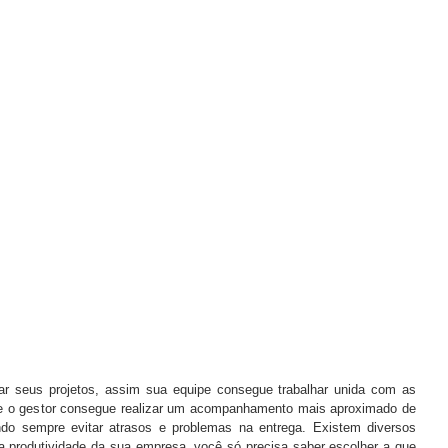
iar seus projetos, assim sua equipe consegue trabalhar unida com as 
 e o gestor consegue realizar um acompanhamento mais aproximado de 
ndo sempre evitar atrasos e problemas na entrega. Existem diversos 
 produtividade da sua empresa, você só precisa saber escolher a que 