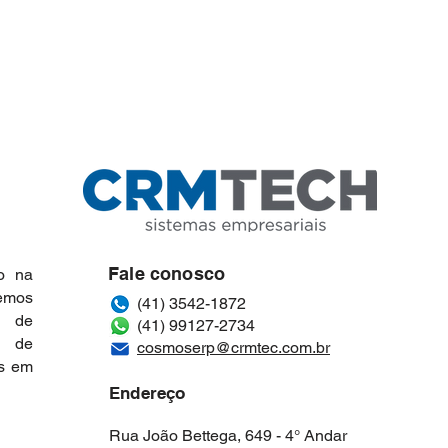
Fale conosco
o na
vemos
(41) 3542-1872
a de
(41) 99127-2734
z de
cosmoserp@crmtec.com.br
as em
Endereço
Rua João Bettega, 649 - 4° Andar