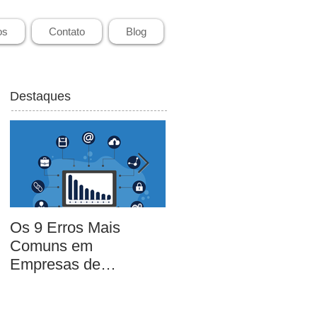
os
Contato
Blog
Destaques
Os 9 Erros Mais
Aumente suas venda
Comuns em
em três passos!
Empresas de
Pequeno e Médio
Porte [EBOOK