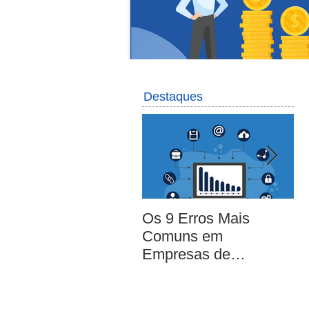
Destaques
Os 9 Erros Mais
A
Comuns em
em
Empresas de
Pequeno e Médio
Porte [EBOOK
GRATUITO]