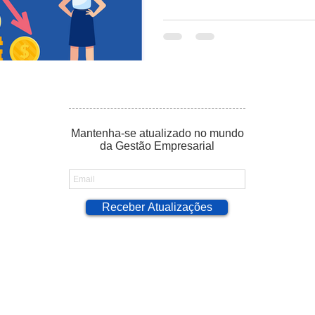
Mantenha-se atualizado no mundo
da Gestão Empresarial
Receber Atualizações
umente suas vendas
O Crescimento dos
Be
 três passos!
Pequenos Negócios:
Co
como escolher o ERP
(C
ideal para minha
nu
empresa! [EBOOK
em
GRATUITO]