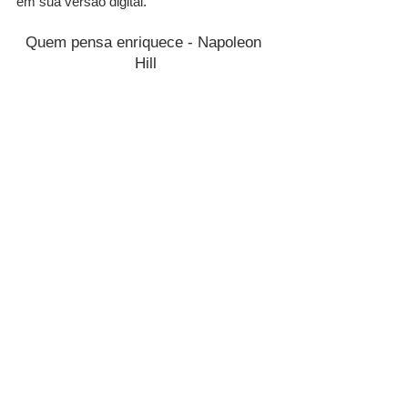
em sua versão digital.
Quem pensa enriquece - Napoleon 
Hill
Arquivo
s por
data