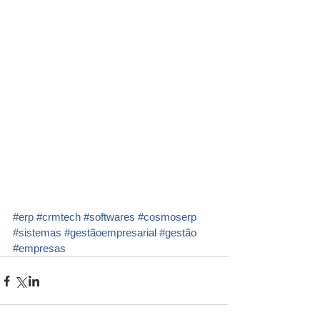
#erp
#crmtech
#softwares
#cosmoserp
#sistemas
#gestãoempresarial
#gestão
#empresas