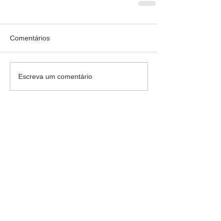
Comentários
Arquivo
s por
data
Escreva um comentário