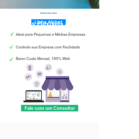
Escolha seu plano
Linha Alpha1
Planos Flexíveis que se
Adaptam ao Segmento da
Ideal para Pequenas e Médias Empresas
Sua Empresa
Controle sua Empresa com Facilidade
Baixo Custo Mensal, 100% Web
Fale com um Consultor