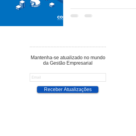
Mantenha-se atualizado no mundo
da Gestão Empresarial
Receber Atualizações
umente suas vendas
O Crescimento dos
Be
 três passos!
Pequenos Negócios:
Co
como escolher o ERP
(C
ideal para minha
nu
empresa! [EBOOK
em
GRATUITO]