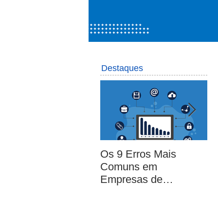
Destaques
Os 9 Erros Mais
A
Comuns em
em
Empresas de
Pequeno e Médio
Porte [EBOOK
GRATUITO]